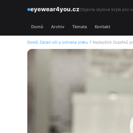
eyewear4you.cz
Objevte stylové brýle pro v
Domů
Archiv
Témata
Kontakt
Domů
›
Zdraví očí a ochrana zraku
›
7 Nejlepších Doplňků pr