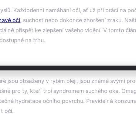
yslů. Každodenní namáhání očí, ať už při práci na počí
navě očí
, suchost nebo dokonce zhoršení zraku. Naště
iálně přispět ke zlepšení vašeho vidění. V tomto čl
 dostupné na trhu.
é jsou obsaženy v rybím oleji, jsou známé svými prot
šné pro ty, kteří trpí syndromem suchého oka. Omega
ostatečné hydratace očního povrchu. Pravidelná kon
t očí.