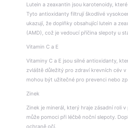
Lutein a zeaxantin jsou karotenoidy, které
Tyto antioxidanty filtrují škodlivé vysok
ukazují, že doplňky obsahující lutein a ze
(AMD), což je vedoucí příčina slepoty u st
Vitamin C a E
Vitaminy C a E jsou silné antioxidanty, kt
zvláště důležitý pro zdraví krevních cév 
mohou být užitečné pro prevenci nebo zp
Zinek
Zinek je minerál, který hraje zásadní roli 
může pomoci při léčbě noční slepoty. Doplň
ochraně očí.