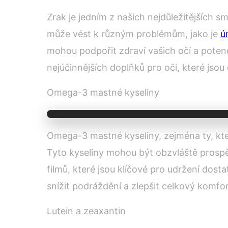
Zrak je jedním z našich nejdůležitějších sm
může vést k různým problémům, jako je
ú
mohou podpořit zdraví vašich očí a potenc
nejúčinnějších doplňků pro oči, které jsou
Omega-3 mastné kyseliny
Omega-3 mastné kyseliny, zejména ty, kter
Tyto kyseliny mohou být obzvláště prospě
filmů, které jsou klíčové pro udržení d
snížit podráždění a zlepšit celkový komfor
Lutein a zeaxantin