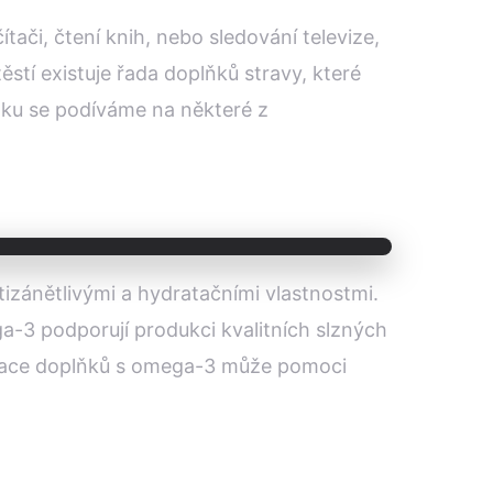
tači, čtení knih, nebo sledování televize,
stí existuje řada doplňků stravy, které
ánku se podíváme na některé z
izánětlivými a hydratačními vlastnostmi.
-3 podporují produkci kvalitních slzných
zumace doplňků s omega-3 může pomoci