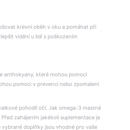
epšovat krevní oběh v oku a pomáhat při
pšit vidění u lidí s poškozením
huje anthokyany, které mohou pomoci
a mohou pomoci v prevenci nebo zpomalení
 celkové pohodlí očí. Jak omega-3 mastné
í. Před zahájením jakékoli suplementace je
že vybrané doplňky jsou vhodné pro vaše