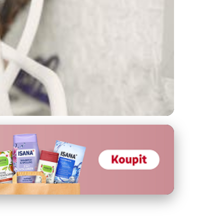
hránit Váš Zrak?