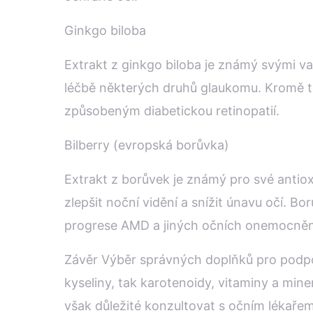
Ginkgo biloba
Extrakt z ginkgo biloba je známý svými va
léčbě některých druhů glaukomu. Kromě to
způsobeným diabetickou retinopatií.
Bilberry (evropská borůvka)
Extrakt z borůvek je známý pro své antio
zlepšit noční vidění a snížit únavu očí. 
progrese AMD a jiných očních onemocněn
Závěr Výběr správných doplňků pro podpor
kyseliny, tak karotenoidy, vitaminy a miner
však důležité konzultovat s očním lékaře