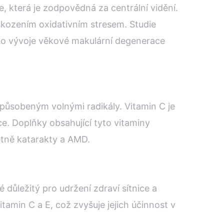
e, která je zodpovědná za centrální vidění.
oškozením oxidativním stresem. Studie
ziko vývoje věkové makulární degenerace
 způsobeným volnými radikály. Vitamin C je
ce. Doplňky obsahující tyto vitaminy
tně katarakty a AMD.
é důležitý pro udržení zdraví sítnice a
tamin C a E, což zvyšuje jejich účinnost v