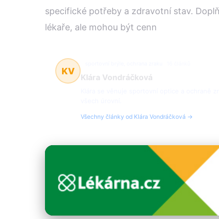
specifické potřeby a zdravotní stav. Doplň
lékaře, ale mohou být cenn
sportovní brýle, ochrana zraku
16 článků
KV
Klára Vondráčková
Klára se věnuje sportovní optice a ochraně z
všech úrovní.
Všechny články od Klára Vondráčková →