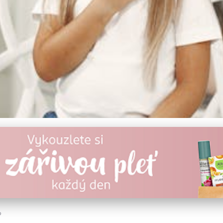
ků pro Zdraví Očí: Jak C
?