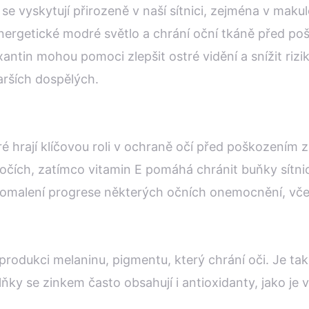
 se vyskytují přirozeně v naší sítnici, zejména v makul
oenergetické modré světlo a chrání oční tkáně před p
axantin mohou pomoci zlepšit ostré vidění a snížit ri
arších dospělých.
eré hrají klíčovou roli v ochraně očí před poškozením
v očích, zatímco vitamin E pomáhá chránit buňky sítni
omalení progrese některých očních onemocnění, vče
v produkci melaninu, pigmentu, který chrání oči. Je tak
ky se zinkem často obsahují i antioxidanty, jako je vi