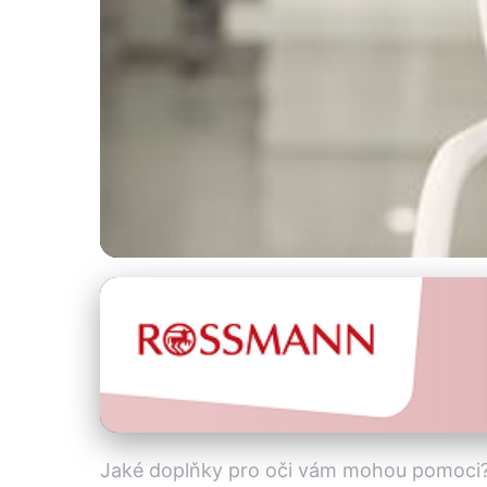
Zdraví očí a ochrana zraku
7 Nejlepších Doplň
4. 2. 2026
· 4 min čtení · Autor: Klára Vondráčková
Jaké doplňky pro oči vám mohou pomoci