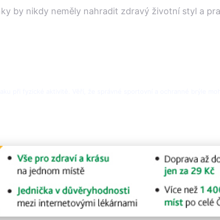
ky by nikdy neměly nahradit zdravý životní styl a pra
raku při fyzické aktivitě. Věří, že správné sportovní a ochranné brýle 