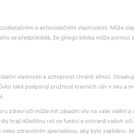
zodilatačními a antioxidačními vlastnostmi. Může zl
ho se předpokládá, že ginkgo biloba může pomoci zle
xidační vlastnosti a schopnost chránit sítnici. Obsa
Borůvky také podporují pružnost krevních cév v oku 
í.
u zdraví očí může mít zásadní vliv na vaše vidění a
ály hrají důležitou roli ve funkci a ochraně vašich oč
m nebo zdravotním specialistou, aby bylo zajištěno, 