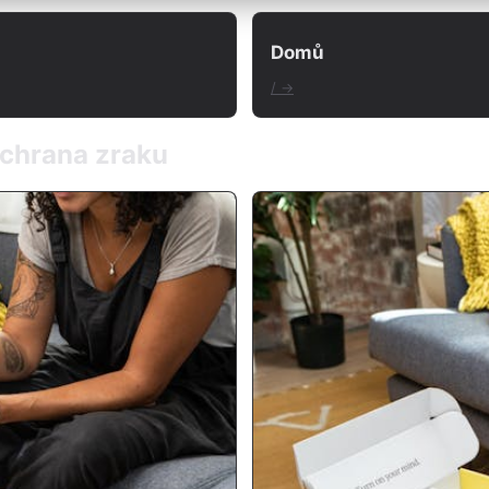
Domů
/ →
 ochrana zraku