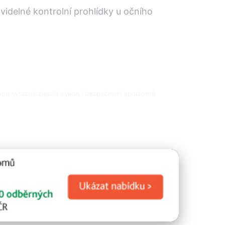
videlné kontrolní prohlídky u očního
mohou výrazně zlepšit výkon i bezpečnost sportovců