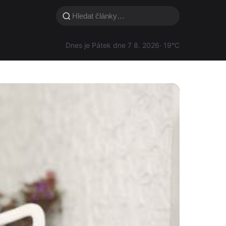
Dnes je Pátek dne 7 8. 2026
· 19°C