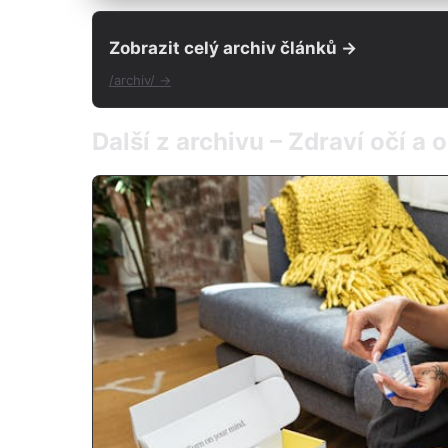
Zobrazit celý archiv článků →
/archiv/ →
Další z archivu – Zdraví očí a