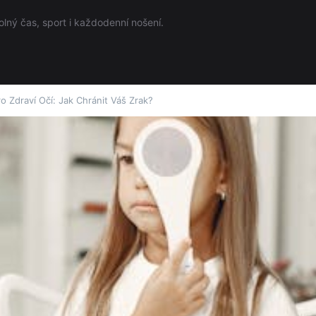
olný čas, sport i každodenní nošení.
o Zdraví Očí: Jak Chránit Váš Zrak?