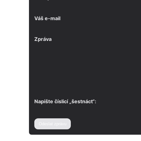
Váš e-mail
Zpráva
Napište číslicí „šestnáct“:
Odeslat zprávu