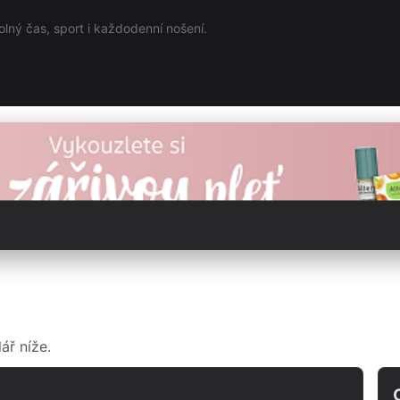
olný čas, sport i každodenní nošení.
ář níže.