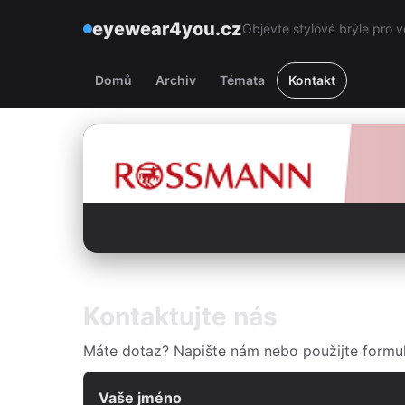
eyewear4you.cz
Objevte stylové brýle pro v
Domů
Archiv
Témata
Kontakt
Kontaktujte nás
Máte dotaz? Napište nám nebo použijte formul
Vaše jméno