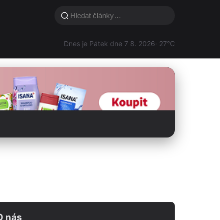
Dnes je Pátek dne 7 8. 2026
· 27°C
O nás