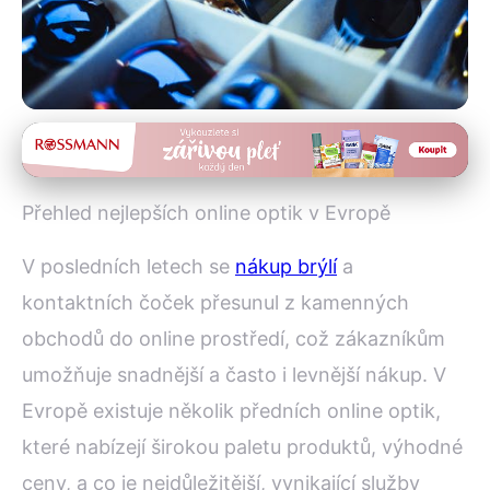
Online nákup brýlí
Top 5 Online Optik v Evropě:
Přehled nejlepších online optik v Evropě
Kde Nakupovat Brýle a Čočky
V posledních letech se
nákup brýlí
a
16. 2. 2026
· 5 min čtení · Autor: Marek Dolejš
kontaktních čoček přesunul z kamenných
obchodů do online prostředí, což zákazníkům
umožňuje snadnější a často i levnější nákup. V
Evropě existuje několik předních online optik,
které nabízejí širokou paletu produktů, výhodné
ceny, a co je nejdůležitější, vynikající služby