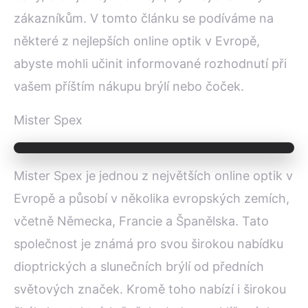
zákazníkům. V tomto článku se podíváme na
některé z nejlepších online optik v Evropě,
abyste mohli učinit informované rozhodnutí při
vašem příštím nákupu brýlí nebo čoček.
Mister Spex
Mister Spex je jednou z největších online optik v
Evropě a působí v několika evropských zemích,
včetně Německa, Francie a Španělska. Tato
společnost je známá pro svou širokou nabídku
dioptrických a slunečních brýlí od předních
světových značek. Kromě toho nabízí i širokou