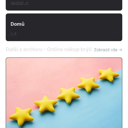
/archiv/ →
Domů
/ →
Další z archivu – Online nákup brýlí
Zobrazit vše →