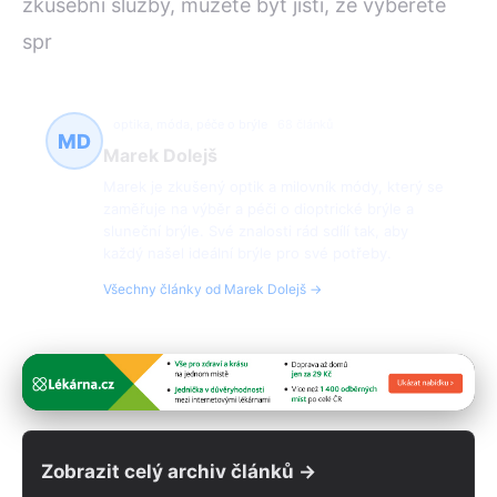
zkušební služby, můžete být jisti, že vyberete
spr
optika, móda, péče o brýle
68 článků
MD
Marek Dolejš
Marek je zkušený optik a milovník módy, který se
zaměřuje na výběr a péči o dioptrické brýle a
sluneční brýle. Své znalosti rád sdílí tak, aby
každý našel ideální brýle pro své potřeby.
Všechny články od Marek Dolejš →
Zobrazit celý archiv článků →