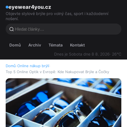
eyewear4you.cz
Objevte stylové brýle pro volný čas, sport i každodenní
nošení.
Domů
Archiv
Témata
Kontakt
Dnes je Sobota dne 8 8. 2026
· 26°C
Domů
›
Online nákup brýlí
›
Top 5 Online Optik v Evropě: Kde Nakupovat Brýle a Čočky