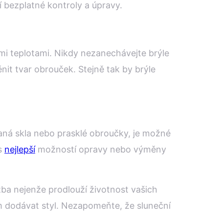
zí bezplatné kontroly a úpravy.
mi teplotami. Nikdy nezanechávejte brýle
it tvar obrouček. Stejně tak by brýle
aná skla nebo prasklé obroučky, je možné
 s
nejlepší
možností opravy nebo výměny
žba nejenže prodlouží životnost vašich
vám dodávat styl. Nezapomeňte, že sluneční