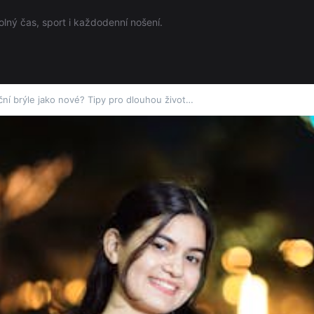
olný čas, sport i každodenní nošení.
ční brýle jako nové? Tipy pro dlouhou život…