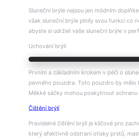
Sluneční brýle nejsou jen módním doplňke
však sluneční brýle plnily svou funkci co 
abyste si udrželi vaše sluneční brýle v per
Uchování brýlí
Prvním a základním krokem v péči o sluneč
pevného pouzdra. Toto pouzdro by mělo být
Měkké sáčky mohou poskytnout ochranu pro
Čištění brýlí
Pravidelné čištění brýlí je klíčové pro za
který efektivně odstraní otisky prstů, ma