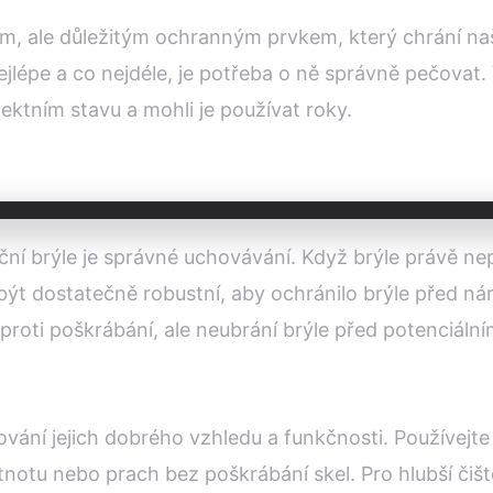
m, ale důležitým ochranným prvkem, který chrání naš
nejlépe a co nejdéle, je potřeba o ně správně pečovat.
fektním stavu a mohli je používat roky.
ní brýle je správné uchovávání. Když brýle právě nep
 dostatečně robustní, aby ochránilo brýle před nára
ti poškrábání, ale neubrání brýle před potenciální
chování jejich dobrého vzhledu a funkčnosti. Používejt
stnotu nebo prach bez poškrábání skel. Pro hlubší čiš