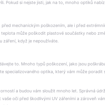
i. Pokud si nejste jisti, jak na to, mnoho optiků nabí
n před mechanickým poškozením, ale i před extrémní
 teplota může poškodit plastové součástky nebo změn
 záření, když je nepoužíváte.
dávejte to. Mnoho typů poškození, jako jsou poškráb
vte specializovaného optika, který vám může poradit
ozorností a budou vám sloužit mnoho let. Správná údr
ránit vaše oči před škodlivými UV zářeními a zároveň 