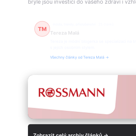
brýle jsou investicí do vašeho zdraví i vzh
móda, trendy, příslušenství
25 článků
TM
Tereza Malá
Tereza je módní blogerka se specializací na tr
s jejich osobním stylem.
Všechny články od Tereza Malá →
Zobrazit celý archiv článků →