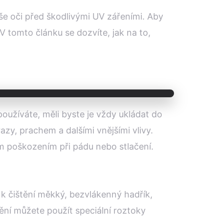
e oči před škodlivými UV zářeními. Aby
 V tomto článku se dozvíte, jak na to,
oužíváte, měli byste je vždy ukládat do
zy, prachem a dalšími vnějšími vlivy.
m poškozením při pádu nebo stlačení.
e k čištění měkký, bezvlákenný hadřík,
tění můžete použít speciální roztoky