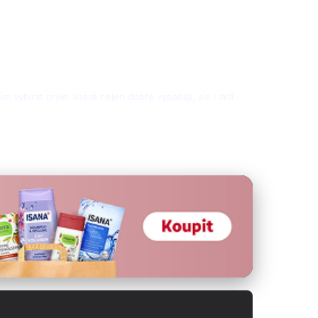
m vybírat brýle, které nejen dobře vypadají, ale i ladí