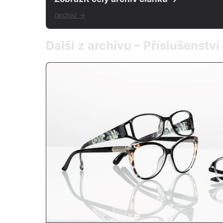
/archiv/ →
Další z archivu – Příslušenství