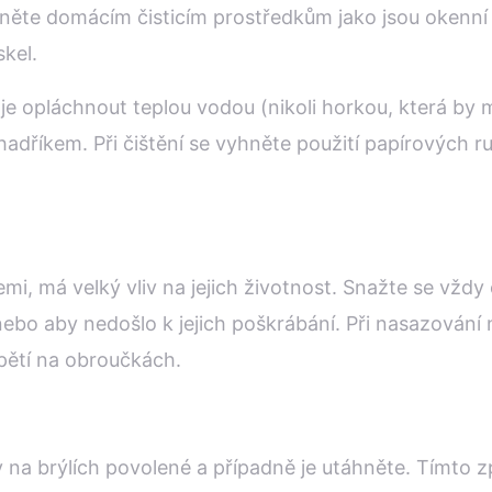
něte domácím čisticím prostředkům jako jsou okenní
kel.
 je opláchnout teplou vodou (nikoli horkou, která by
adříkem. Při čištění se vyhněte použití papírových r
mi, má velký vliv na jejich životnost. Snažte se vždy 
nebo aby nedošlo k jejich poškrábání. Při nasazování 
pětí na obroučkách.
y na brýlích povolené a případně je utáhněte. Tímto