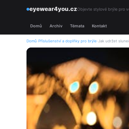
eyewear4you.cz
Objevte stylové brýle pro v
Domů
Archiv
Témata
Kontakt
Domů
›
Příslušenství a doplňky pro brýle
›
Jak udržet slune