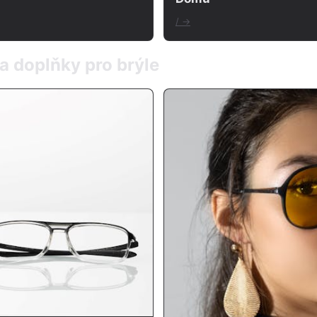
/ →
 a doplňky pro brýle