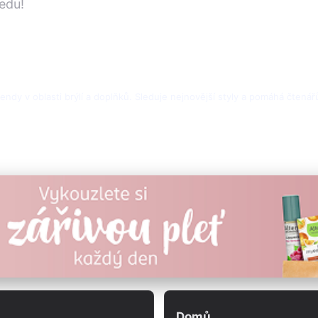
ledu!
endy v oblasti brýlí a doplňků. Sleduje nejnovější styly a pomáhá čtenářů
Domů